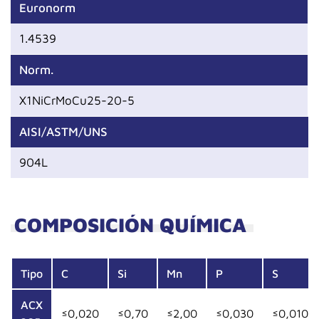
Euronorm
1.4539
Norm.
X1NiCrMoCu25-20-5
AISI/ASTM/UNS
904L
COMPOSICIÓN QUÍMICA
Tipo
C
Si
Mn
P
S
ACX
≤0,020
≤0,70
≤2,00
≤0,030
≤0,010