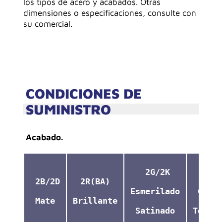
los tipos de acero y acabados. Otras
dimensiones o especificaciones, consulte con
su comercial.
CONDICIONES DE
SUMINISTRO
Acabado.
 2G/2K
2F/
 2B/2D
2R(BA)
Esmerilado
Grab
Mate
Brillante
Satinado
Textu